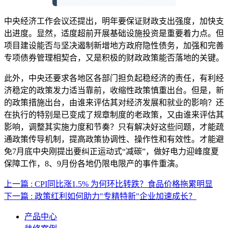
中央经济工作会议还提出，明年要保证财政支出强度，加快支
出进度。显然，适度超前开展基础设施投资是重要着力点。但
项目建设能否与坚决遏制新增地方政府隐性债务，加强和完善
专项债券管理相契合，又是积极的财政政策能否落地的关键。
此外，中央还要求各地区各部门担负起稳经济的责任，有利经
济稳定的政策发力适当靠前，收缩性政策慎重出台。但是，新
的政策措施出台，由谁来评估其对经济发展和就业的影响？还
在执行的特别是已变成了规章制度的老政策，又由谁来评估其
影响，调整其实施力度和节奏？只有解决好这些问题，才能疏
通政策传导机制，提高政策协调性、操作性和有效性。才能避
免7月底中央刚提出要纠正运动式“减碳”，做好电力迎峰度夏
保障工作，8、9月份各地仍限电限产的事件重演。
上一篇 : CPI同比涨1.5% 为何环比转跌？食品价格拖累明显
下一篇 : 政策红利如何助力"专精特新"企业加速成长？
产品中心