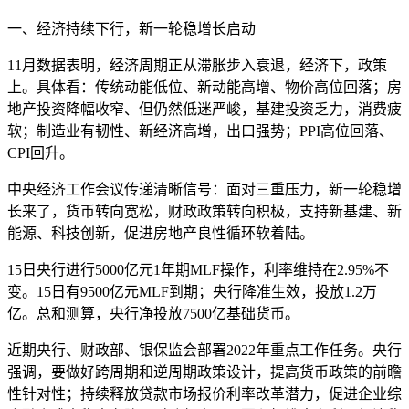
一、经济持续下行，新一轮稳增长启动
11月数据表明，经济周期正从滞胀步入衰退，经济下，政策
上。具体看：传统动能低位、新动能高增、物价高位回落；房
地产投资降幅收窄、但仍然低迷严峻，基建投资乏力，消费疲
软；制造业有韧性、新经济高增，出口强势；PPI高位回落、
CPI回升。
中央经济工作会议传递清晰信号：面对三重压力，新一轮稳增
长来了，货币转向宽松，财政政策转向积极，支持新基建、新
能源、科技创新，促进房地产良性循环软着陆。
15日央行进行5000亿元1年期MLF操作，利率维持在2.95%不
变。15日有9500亿元MLF到期；央行降准生效，投放1.2万
亿。总和测算，央行净投放7500亿基础货币。
近期央行、财政部、银保监会部署2022年重点工作任务。央行
强调，要做好跨周期和逆周期政策设计，提高货币政策的前瞻
性针对性；持续释放贷款市场报价利率改革潜力，促进企业综