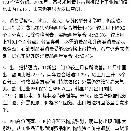
17.0个百分点。2020年，高技术制造业占规模以上工业增加值
比重为15.1%，未来仍有很大发展空间。
4、消费受疫情、就业、收入、复苏K型分化影响，仍疲软。
11月社会消费品零售总额两年复合增长4.4%，较上月下降0.2
个百分点；扣除价格因素，实际两年复合同比3.3%，较上月
上升0.1个百分点。分品类看，必需消费品和升级类消费品表
现强劲；石油制品类消费受能源价格上涨拉动；汽车仍造成拖
累，除汽车以外的消费品两年复合同比5.4%。
5、出口维持强势，11新出口订单较上月有所改善。11月中国
出口额同比增22.0%，两年复合增速21.2%，较上月上升2.5个
百分点。价格因素贡献作用持续强化；外需仍然维持高景气，
美、欧制造业PMI保持在58%以上，韩国11月出口同比
27.9%；国际港口拥堵状态尚未缓解。未来，随着产能替代效
应消退、外需见顶、价格水平回落，出口增速将回落至合意水
平。
6、PPI高位回落、CPI抬升暂不构成掣肘。明年将出现通胀大
挪移，从工业品通胀到消费品和结构性资产价格通胀，与货币