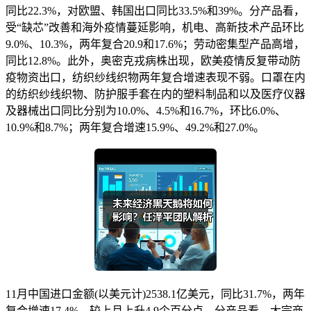
同比22.3%，对欧盟、韩国出口同比33.5%和39%。分产品看，
受“缺芯”改善和海外疫情蔓延影响，机电、高新技术产品环比
9.0%、10.3%，两年复合20.9和17.6%；劳动密集型产品高增，
同比12.8%。此外，奥密克戎病株出现，欧美疫情反复带动防
疫物资出口，纺织纱线织物两年复合增速表现不弱。口罩在内
的纺织纱线织物、防护服手套在内的塑料制品和以及医疗仪器
及器械出口同比分别为10.0%、4.5%和16.7%，环比6.0%、
10.9%和8.7%；两年复合增速15.9%、49.2%和27.0%。
11月中国进口金额(以美元计)2538.1亿美元，同比31.7%，两年
复合增速17.4%，较上月上升4.9个百分点。分产品看，大宗商