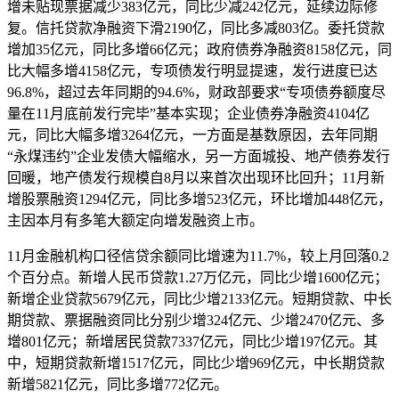
增未贴现票据减少383亿元，同比少减242亿元，延续边际修
复。信托贷款净融资下滑2190亿，同比多减803亿。委托贷款
增加35亿元，同比多增66亿元；政府债券净融资8158亿元，同
比大幅多增4158亿元，专项债发行明显提速，发行进度已达
96.8%，超过去年同期的94.6%，财政部要求“专项债券额度尽
量在11月底前发行完毕”基本实现；企业债券净融资4104亿
元，同比大幅多增3264亿元，一方面是基数原因，去年同期
“永煤违约”企业发债大幅缩水，另一方面城投、地产债券发行
回暖，地产债发行规模自8月以来首次出现环比回升；11月新
增股票融资1294亿元，同比多增523亿元，环比增加448亿元，
主因本月有多笔大额定向增发融资上市。
11月金融机构口径信贷余额同比增速为11.7%，较上月回落0.2
个百分点。新增人民币贷款1.27万亿元，同比少增1600亿元；
新增企业贷款5679亿元，同比少增2133亿元。短期贷款、中长
期贷款、票据融资同比分别少增324亿元、少增2470亿元、多
增801亿元；新增居民贷款7337亿元，同比少增197亿元。其
中，短期贷款新增1517亿元，同比少增969亿元，中长期贷款
新增5821亿元，同比多增772亿元。