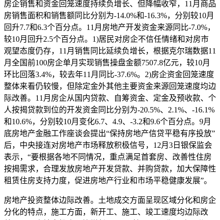
房企销售和资金回笼速度持续负增长、但降幅收窄，11月商品
房销售面积和销售额同比分别为-14.0%和-16.3%，分别较10月
回升7.7和6.3个百分点。11月房地产开发资金来源同比-7.0%，
较10月回升2.5个百分点。1)居民对房企不信任情绪和对房市
观望态度仍存，11月销售同比延续负增长，根据克尔瑞数据11
月全国前100房企单月实现销售操盘金额7507.8亿元，较10月
环比回落3.4%，较去年11月同比-37.6%。2)房企资金回笼速度
整体来看仍较慢，但除定金外其他主要资金来源回笼速度均边
际改善。11月房企从国内贷款、自筹资金、定金及预收款、个
人按揭贷款到位的开发资金同比分别为-20.5%、2.1%、-16.1%
和10.6%，分别较10月变化6.7、4.9、-3.2和9.6个百分点。9月
底房地产金融工作座谈会提出“保持房地产信贷平稳有序投放”
后，中央接连对房地产市场释放积极信号，12月3日银保监会
表示，“要根据各地不同情况，重点满足首套房、改善性住房
按揭需求，合理发放房地产开发贷款、并购贷款，加大保障性
租赁住房支持力度，促进房地产行业和市场平稳健康发展”。
房地产投资整体边际改善。土地成交方面呈现区域分化和房企
分化的特点，施工方面，新开工、施工、竣工速度均边际改