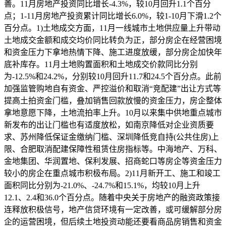
善。11月房地产投资同比增长-4.3%，较10月回升1.1个百分
点；1-11月房地产投资累计同比增长6.0%，较1-10月下滑1.2个
百分点。1)土地成交方面，11月一线城市土地供应量上升带动
土地成交金额和成交均价同比转负为正，部分房企在经营困境
和资金压力下拿地热情下降、施工进度放缓，部分房企加快年
底补库存。11月土地购置面积和土地成交价款同比分别
为-12.5%和24.2%，分别较10月回升11.7和24.5个百分点。此前
加强监管购地自有资金、严控溢价和取消“竞配建”出让方式等
提高土拍资金门槛，叠加销售回款放慢的资金压力，房企整体
拿地意愿下降，土地流拍率上升。10月以来集中供地重点城市
新发布的出让门槛也有适度放松，如南京降低对企业资质要
求、苏州降低保证金缴纳门槛、深圳降低竞自持(公共住房)上
限、合肥取消配建保障性租赁住房指标等。中海地产、万科、
金地集团、华润置地、保利发展、招商蛇口等房企等资金压力
较小的房企在重点城市积极布局。2)11月新开工、施工和竣工
面积同比分别为-21.0%、-24.7%和15.1%，均较10月上升
12.1、2.4和36.0个百分点。随着中央关于房地产的融资政策接
连释放积极信号，地产信贷环境有一定改善，或可缓解部分房
企的运营困境，但后续土地投资动能还要看商品房销售和资金