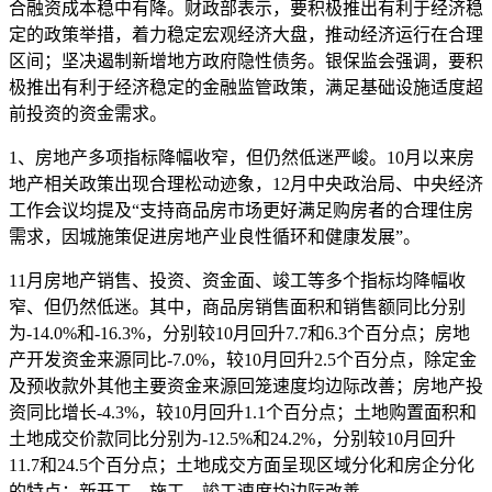
合融资成本稳中有降。财政部表示，要积极推出有利于经济稳
定的政策举措，着力稳定宏观经济大盘，推动经济运行在合理
区间；坚决遏制新增地方政府隐性债务。银保监会强调，要积
极推出有利于经济稳定的金融监管政策，满足基础设施适度超
前投资的资金需求。
1、房地产多项指标降幅收窄，但仍然低迷严峻。10月以来房
地产相关政策出现合理松动迹象，12月中央政治局、中央经济
工作会议均提及“支持商品房市场更好满足购房者的合理住房
需求，因城施策促进房地产业良性循环和健康发展”。
11月房地产销售、投资、资金面、竣工等多个指标均降幅收
窄、但仍然低迷。其中，商品房销售面积和销售额同比分别
为-14.0%和-16.3%，分别较10月回升7.7和6.3个百分点；房地
产开发资金来源同比-7.0%，较10月回升2.5个百分点，除定金
及预收款外其他主要资金来源回笼速度均边际改善；房地产投
资同比增长-4.3%，较10月回升1.1个百分点；土地购置面积和
土地成交价款同比分别为-12.5%和24.2%，分别较10月回升
11.7和24.5个百分点；土地成交方面呈现区域分化和房企分化
的特点；新开工、施工、竣工速度均边际改善。