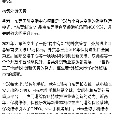
非说。
构筑外贸优势
香港—东莞国际空港中心项目是全球首个直达空侧的海空联运
模式，“东莞制造”产品由东莞港直至香港机场再转送全球，通
关时效大幅提升70%。
2021年，东莞交出了一份“稳中有新”的外贸答卷：外贸进出口
总额首次突破1.5万亿元，外贸总量连续19年保持进出口全国
第五。国际空港中心等一项项体制机制创新突破、东莞港等一
个个开放平台能级提升、各类外贸新业态蓬勃发展……“世界
工厂”增创外贸新优势的努力，催生着“外贸大市”向“外贸强
市”的蝶变。
全球每卖出5部智能手机，就有1部来自东莞长安镇。从小镇长
安走出的OPPO、vivo智能手机热销全球，背后有着东莞外贸
重点平台——虎门港综保区持续推进业态创新的助力。近两
年，保税维修、保税研发等新业态相继在虎门港综保区落地。
保税维修引入了OPPO、vivo手机等项目。vivo全球手机维修