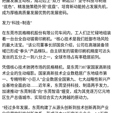
把握发展主动权，成功迈上“双万”新起点？坚守科技与制造
“底色”、精准施策稳外贸“底盘”、培育新动能抢占发展先机，
成为厚植高质量发展优势的发展密码。
发力“科技+制造”
在东莞市凯格精机股份有限公司车间内，工人们正忙碌地组装
着一台台全自动锡膏印刷机。“核心技术是我们抵御市场风险
的最大法宝。”该公司董事长邱国良介绍，公司在高端装备领
域已形成“拳头”产品梯队，自主研发的锡膏印刷机精度可达头
发丝的五分之一到八分之一，全球市场占有率稳居前列。
凭借核心技术驰骋市场的凯格精机，是东莞7387家国家高新技
术企业的生动缩影。国家高新技术企业数稳居广东地级市第
一、专精特新“小巨人”企业数居全国第九、七大战略性新兴产
业基地全面启动……近年来，东莞坚持科技、制造两手发力，
加速推动“东莞制造”向“东莞智造”嬗变，成为其竞逐万亿元地
区生产总值城市、实现综合实力大跨越的原动力。
“经过多年发展，东莞构建了从源头创新到技术创新再到产业