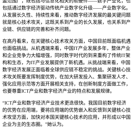
盖范围广，既包括与信息化相关的软硬件——数字产业化，也
包括通过数字经济驱动传统产业数字化升级——产业数字化。
从发展长久性、持续性来看，推动数字经济发展的最关键问题
就是核心技术攻关，这既关系到产业的长久发展，也关系到产
业链、供应链的完善和补齐问题。
在高丹看来，在关键核心技术攻关方面，中国目前既面临机遇
也面临挑战。从机遇端来看，中国IT产业发展多年，整体产业
和企业竞争力大幅增强，同时数字时代的到来重构了传统IT架
构和生态，为IT产业发展提供了新机遇。从挑战端来看，中国
数字经济发展正面临着全球供应链不稳定的挑战。关键核心技
术攻关既要发挥制度优势，在加大研发投入、集聚研发人才、
强化应用示范等方面开展相关支持，在创新制度方面做工作，
也要尊重ICT产业和数字经济产业的特点和发展规律。
“ICT产业和数字经济产业技术更迭很快。我国目前数字经济
的优势在应用端，要将应用端的优势嵌入和反馈到关键核心技
术攻坚方面，加快对本国关键核心技术的应用，并形成以中国
企业为主的生态圈。”她认为。