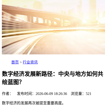
首页
>
行业资讯
数字经济发展新路径：中央与地方如何共
绘蓝图？
作者： 发布时间：2026-06-09 18:26:36 浏览量：
521
数字经济的发展再次被提至重要高度。