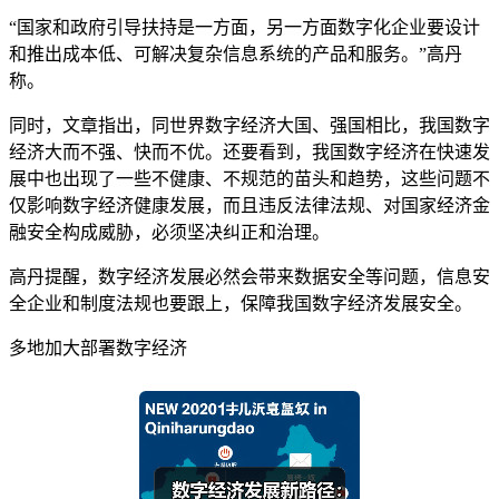
“国家和政府引导扶持是一方面，另一方面数字化企业要设计
和推出成本低、可解决复杂信息系统的产品和服务。”高丹
称。
同时，文章指出，同世界数字经济大国、强国相比，我国数字
经济大而不强、快而不优。还要看到，我国数字经济在快速发
展中也出现了一些不健康、不规范的苗头和趋势，这些问题不
仅影响数字经济健康发展，而且违反法律法规、对国家经济金
融安全构成威胁，必须坚决纠正和治理。
高丹提醒，数字经济发展必然会带来数据安全等问题，信息安
全企业和制度法规也要跟上，保障我国数字经济发展安全。
多地加大部署数字经济