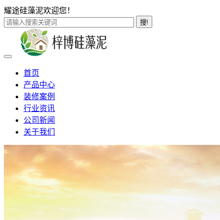
耀途硅藻泥欢迎您！
搜!
首页
产品中心
装修案例
行业资讯
公司新闻
关于我们