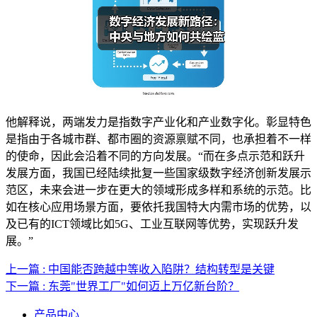
他解释说，两端发力是指数字产业化和产业数字化。彰显特色
是指由于各城市群、都市圈的资源禀赋不同，也承担着不一样
的使命，因此会沿着不同的方向发展。“而在多点示范和跃升
发展方面，我国已经陆续批复一些国家级数字经济创新发展示
范区，未来会进一步在更大的领域形成多样和系统的示范。比
如在核心应用场景方面，要依托我国特大内需市场的优势，以
及已有的ICT领域比如5G、工业互联网等优势，实现跃升发
展。”
上一篇 : 中国能否跨越中等收入陷阱？结构转型是关键
下一篇 : 东莞"世界工厂"如何迈上万亿新台阶？
产品中心