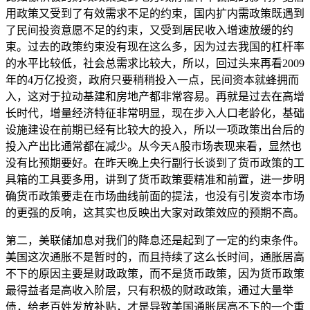
用政策又受到了有效需求不足的约束，国内扩内需政策既遇到
了民间投资意愿不足的约束，又受到居民收入增速放缓的约
束。过去的政策约束没有现在这么多，因为过去我国的杠杆率
的水平比较低，社会总需求比较大，所以，回过头来再看2009
年的4万亿投资，政府只要稍稍投入一点，民间资本就蜂拥而
入，这对于拉动基建和房地产都非常容易。再就是过去在高增
长时代，增量经济特征非常明显，现在步入人口老龄化，基础
设施建设在前期已经有比较大的投入，所以一项政策出台后的
投入产出比通常都在减少。从今天A股市场表现来看，显然也
没有比预期要好。在昨天晚上央行副行长谈到了货币政策的工
具箱的工具要多用，讲到了货币政策要精准和前置，进一步明
确货币政策要走在市场曲线前面的提法，也没有引发资本市场
的更强的反响，这其实也反映出大家对政策效应的预期不高。
第二，美联储加息对我们的降息还是起到了一定的约束条件。
美国这次通胀不是暂时的，而且持续了这么长时间，通胀居高
不下的原因主要是财政政策，而不是货币政策，因为货币政策
最得益者是高收入阶层，只有积极的财政政策，通过大量举
债，给老百姓发放补贴，才是导致美国通胀居高不下的一个重