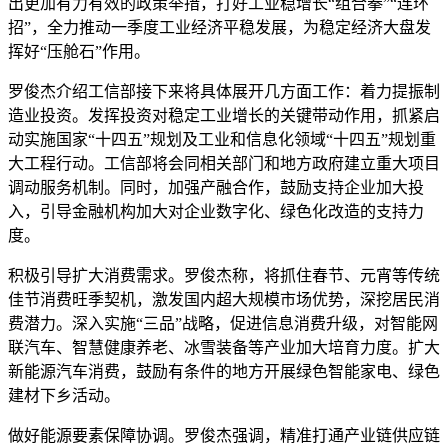
出更加有力有效的政策举措，打好工业稳增长“组合拳”“连环
招”，全力推动一季度工业经济平稳发展，为稳定经济大盘发
挥好“压舱石”作用。
罗俊杰介绍工信部接下来将具体展开几方面工作：着力提振制
造业投资。发挥投资对稳定工业增长的关键带动作用，抓紧启
动实施国家“十四五”规划及工业和信息化领域“十四五”规划重
大工程行动。工信部将会同相关部门和地方政府建立重大项目
调动服务机制。同时，加强产融合作，鼓励支持企业加大投
入，引导金融机构加大对企业数字化、绿色化改造的支持力
度。
积极引导扩大消费需求。罗俊杰称，将抓住春节、元宵等传统
佳节消费旺季契机，激发国内超大规模市场优势，深挖居民消
费潜力。深入实施“三品”战略，促进信息消费升级，对智能网
联汽车、智慧健康养老、冰雪装备等产业加大培育力度。扩大
新能源汽车消费，鼓励有条件的地方开展绿色智能家电、绿色
建材下乡活动。
做好能源要素保障协调。罗俊杰强调，精准打通产业链供应链