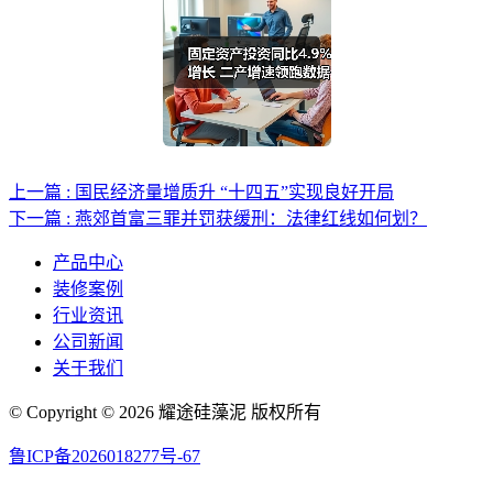
上一篇 : 国民经济量增质升 “十四五”实现良好开局
下一篇 : 燕郊首富三罪并罚获缓刑：法律红线如何划？
产品中心
装修案例
行业资讯
公司新闻
关于我们
© Copyright © 2026 耀途硅藻泥 版权所有
鲁ICP备2026018277号-67