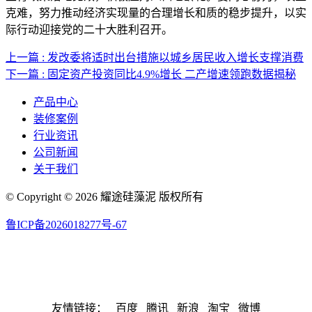
克难，努力推动经济实现量的合理增长和质的稳步提升，以实
际行动迎接党的二十大胜利召开。
上一篇 : 发改委将适时出台措施以城乡居民收入增长支撑消费
下一篇 : 固定资产投资同比4.9%增长 二产增速领跑数据揭秘
产品中心
装修案例
行业资讯
公司新闻
关于我们
© Copyright © 2026 耀途硅藻泥 版权所有
鲁ICP备2026018277号-67
联系邮箱：Dahougeibng@163.com 联系号码：13458644789
网站地图
友情链接：
百度
腾讯
新浪
淘宝
微博