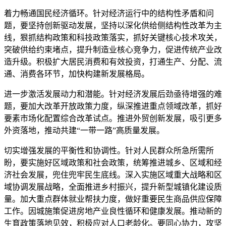
着力畅通国民经济循环。针对经济运行中的结构性矛盾和问
题，要坚持创新驱动发展，坚持以深化供给侧结构性改革为主
线，狠抓结构政策和科技政策落实，抓好关键核心技术攻关，
突破供给约束堵点，提升制造业核心竞争力，促进传统产业改
造升级。积极扩大居民消费和有效投资，打通生产、分配、流
通、消费各环节，加快构建新发展格局。
进一步激活发展动力和潜能。针对经济发展后劲亟待增强的难
题，要加大改革开放政策力度，纵深推进重点领域改革，抓好
要素市场化配置综合改革试点。推进外贸创新发展，吸引更多
外资落地，推动共建“一带一路”高质量发展。
切实增强发展的平衡性和协调性。针对人民群众所急所需所
盼，要实施好区域政策和社会政策，统筹推进城乡、区域和经
济社会发展，兜住兜牢民生底线。深入实施区域重大战略和区
域协调发展战略，全面推进乡村振兴，提升新型城镇化建设质
量。加大重点群体就业帮扶力度，做好重要民生商品供应保障
工作。因城施策促进房地产业良性循环和健康发展。推动新的
生育政策落地见效，积极应对人口老龄化。要同心协力，攻坚