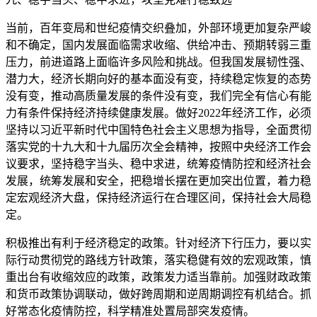
当前，百年变局和世纪疫情交织叠加，外部环境更加复杂严峻
和不确定，国内发展面临需求收缩、供给冲击、预期转弱三重
压力，前进道路上面临许多风险和挑战。但我国发展韧性强、
潜力大，经济长期向好的基本面没有变，持续稳定恢复的态势
没有变，推动高质量发展的条件没有变，我们完全有信心有能
力有条件保持经济持续健康发展。做好2022年经济工作，必须
坚持以习近平新时代中国特色社会主义思想为指导，全面贯彻
落实党的十九大和十九届历次全会精神，按照中央经济工作会
议要求，坚持稳字当头、稳中求进，统筹疫情防控和经济社会
发展，统筹发展和安全，把稳增长摆在更加突出位置，着力稳
定宏观经济大盘，保持经济运行在合理区间，保持社会大局稳
定。
积极推出有利于经济稳定的政策。针对经济下行压力，要以实
际行动贯彻党的路线方针政策，落实稳健有效的宏观政策，慎
重出台有收缩效应的政策，政策发力适当靠前。加强财政政策
和货币政策协调联动，做好跨周期和逆周期调控有机结合。抓
好常态化疫情防控，科学精准处置局部突发疫情。