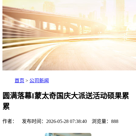
首页
>
公司新闻
圆满落幕I蒙太奇国庆大派送活动硕果累
累
作者： 发布时间：2026-05-28 07:38:40 浏览量：
888