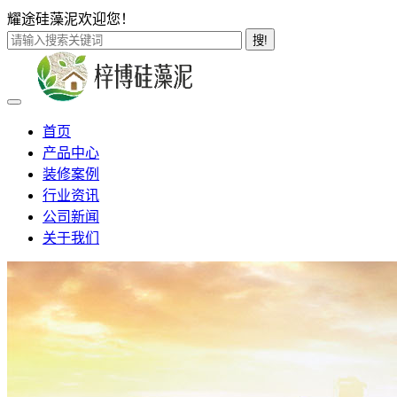
耀途硅藻泥欢迎您！
搜!
首页
产品中心
装修案例
行业资讯
公司新闻
关于我们