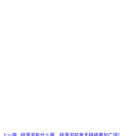
上一篇 : 硅藻泥有什么用，硅藻泥前景无疑将更加广阔！