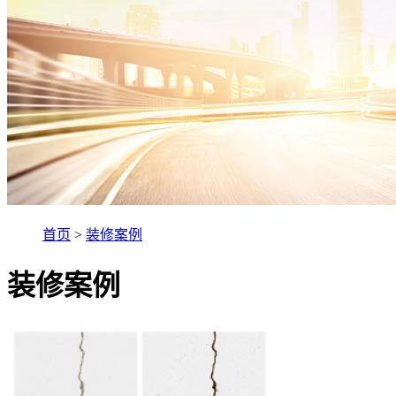
首页
>
装修案例
装修案例