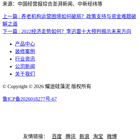
来源：中国经营报综合澎湃新闻、中新经纬等
上一篇 : 养老机构运营困境如何破局？政策支持与资金难题破
解之道
下一篇 : 2022经济走势如何？李迅雷十大预判揭示未来方向
产品中心
装修案例
行业资讯
公司新闻
关于我们
© Copyright © 2026 耀途硅藻泥 版权所有
鲁ICP备2026018277号-67
联系邮箱：Dahougeibng@163.com 联系号码：13458644789
网站地图
友情链接：
百度
腾讯
新浪
淘宝
微博