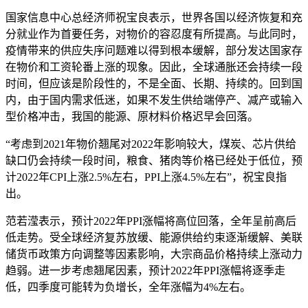
国家信息中心总经济师祝宝良表示，世界各国以经济恢复和充
分就业作为首要任务，对物价的容忍度有所提高。与此同时，
疫情带来的供应失序问题难以得到根本缓解，部分发达国家存
在物价和工资轮番上涨的现象。因此，全球通胀还会持续一段
时间，但应该是阶段性的，不是全面、长期、持续的。回到国
内，由于国内需求低迷，如果不发生供给端停产、减产或输入
型价格冲击，我国的能源、原材料价格迟早会回落。
“考虑到2021年物价翘尾对2022年影响较大，煤炭、芯片供给
缺口仍会持续一段时间，粮食、猪肉等价格已经处于低位，预
计2022年CPI上涨2.5%左右，PPI上涨4.5%左右”，祝宝良指
出。
范若滢表示，预计2022年PPI涨幅将高位回落，全年呈前高后
低走势。受全球经济复苏放缓、能源供给约束逐渐缓解、美联
储货币政策方向调整等因素影响，大宗商品价格持续上涨动力
趋弱。进一步考虑翘尾因素，预计2022年PPI涨幅将逐季走
低，四季度可能转为负增长，全年涨幅为4%左右。