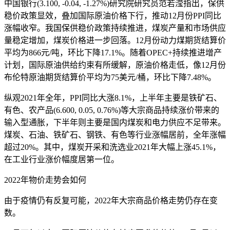
中国银行(3.100, -0.04, -1.27%)研究院研究员范若滢指出，保供
稳价政策显效，叠加国际原油价格下行，推动12月份PPI同比
涨幅收窄。我国保供稳价政策持续推进，煤炭产量和市场供应
量稳定增加，煤炭价格进一步回落。12月份动力煤期货结算价
平均为866元/吨，环比下降17.1%。随着OPEC+持续推进增产
计划，国际原油供给约束有所缓解，原油价格走低，像12月份
布伦特原油期货结算价平均为75美元/桶，环比下降7.48%。
纵观2021年全年，PPI同比大涨8.1%，上半年主要是铁矿石、
有色、农产品(6.600, 0.05, 0.76%)等大宗商品持续涨价带来的
输入型通胀，下半年则主要是国内煤炭和电力供应不足带来。
煤炭、石油、铁矿石、钢铁、有色等行业涨幅居前，全年涨幅
超过20%。其中，煤炭开采和洗选业2021年大幅上涨45.1%，
在工业行业涨价幅度居第一位。
2022年物价走势会如何
由于疫情仍有反复可能，2022年大宗商品价格走势仍存在变
数。