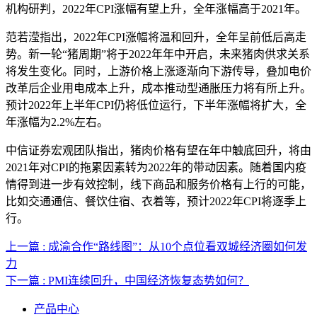
机构研判，2022年CPI涨幅有望上升，全年涨幅高于2021年。
范若滢指出，2022年CPI涨幅将温和回升，全年呈前低后高走
势。新一轮“猪周期”将于2022年年中开启，未来猪肉供求关系
将发生变化。同时，上游价格上涨逐渐向下游传导，叠加电价
改革后企业用电成本上升，成本推动型通胀压力将有所上升。
预计2022年上半年CPI仍将低位运行，下半年涨幅将扩大，全
年涨幅为2.2%左右。
中信证券宏观团队指出，猪肉价格有望在年中触底回升，将由
2021年对CPI的拖累因素转为2022年的带动因素。随着国内疫
情得到进一步有效控制，线下商品和服务价格有上行的可能，
比如交通通信、餐饮住宿、衣着等，预计2022年CPI将逐季上
行。
上一篇 : 成渝合作“路线图”：从10个点位看双城经济圈如何发
力
下一篇 : PMI连续回升，中国经济恢复态势如何？
产品中心