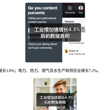
长3.8%；电力、热力、燃气及水生产和供应业增长7.2%。