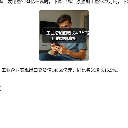
.5%；发电量7234亿千瓦时，下降2.1%；原油加工量5873万吨，下降
；工业企业实现出口交货值14866亿元，同比名义增长15.5%。
析