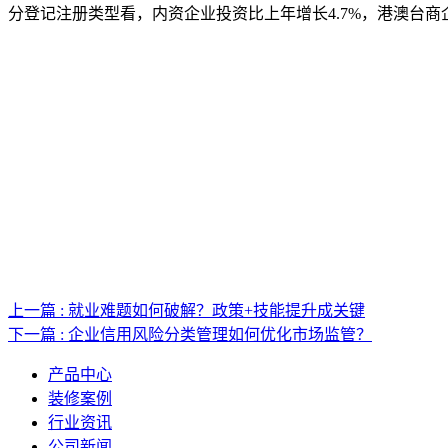
分登记注册类型看，内资企业投资比上年增长4.7%，港澳台商企业
上一篇 : 就业难题如何破解？政策+技能提升成关键
下一篇 : 企业信用风险分类管理如何优化市场监管？
产品中心
装修案例
行业资讯
公司新闻