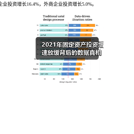
投资增长16.4%，外商企业投资增长5.0%。