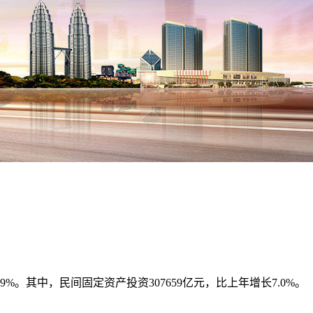
3.9%。其中，民间固定资产投资307659亿元，比上年增长7.0%。