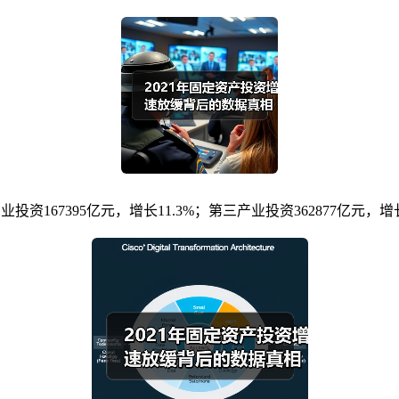
资167395亿元，增长11.3%；第三产业投资362877亿元，增长