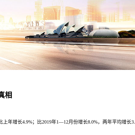
真相
，比上年增长4.9%；比2019年1—12月份增长8.0%，两年平均增长