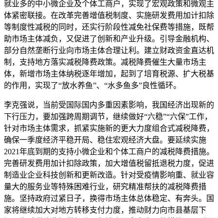
就业多的中小微企业及个体工商户，实现了宏观政策和微观主
体紧密联接。在改革完善增值税制度、实施研发费用加计扣除
等制度性减税的同时，还实行阶段性减免社保费等措施，既帮
助市场主体减负，又促进了创新和产业升级。引导金融机构、
部分自然垄断行业向市场主体合理让利。建立财政资金直达机
制，支持地方落实减税降费政策。减税降费催生大量市场主
体，新增市场主体纳税逐年增加，起到了培育税源、扩大税基
的作用，实现了“放水养鱼”、“水多鱼多”良性循环。
李克强说，当前受国际国内多重因素影响，我国经济出现新的
下行压力，要加强跨周期调节，继续做好“六稳”“六保”工作，
针对市场主体需求，抓紧实施新的更大力度组合式减税降费，
确保一季度经济平稳开局、稳住宏观经济大盘。要延续实施
2021年底到期的支持小微企业和个体工商户的减税降费措施。
完善研发费用加计扣除政策，加大增值税留抵退税力度，促进
制造业企业科技创新和更新改造。针对受疫情影响重、就业容
量大的服务业等特殊困难行业，研究精准帮扶的减税降费措
施。坚持政府过紧日子，换得市场主体总体稳定、有奔头。国
家将继续加大对地方转移支付力度，推动财力向市县基层下