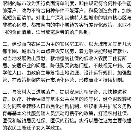
限制的城市改为实行负面清单制度，即由规定符合何种条件能
够落户，改为不符合何种条件不能落户。积极创造条件，加快
缩短负面清单。对北上广深和其他特大型城市的城市核心区与
非核心区域、都市圈内的中小城镇等实行差异化政策，采取不
同的负面清单，适当放宽后者的落户限制。
二、建设面向农民工为主的安居房工程。以大城市尤其是几大
都市圈、城市群为重点建设安居房，着力解决能够稳定就业、
对当地发展做出贡献、就地缴纳社保的低收入农民工住有所
居、安居乐业的问题。降低购买资格门槛，不歧视无户籍、无
学位人口。由政府主导筹措土地资源、设计运行规则、加强监
管，在政策框架内实行市场化运营，形成商业可持续机制。
三、与农村人口进城落户、提供安居房相配套，加快推进教
育、医疗、社会保障等基本公共服务的均等化，健全财政转移
支付同农业转移人口市民化挂钩机制，继续推进并扩展义务教
育等基本公共服务随人员流动可携带的政策，打通农村社保、
医保和城镇居民社保、医保的衔接。实行以居住证为主要依据
的农民工随迁子女入学政策。