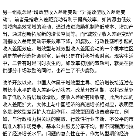
另一组概念是“增效型收入差距变动”与“减效型收入差距变
动”。前者是指收入差距变动有利于提高效率，如资源由低效
领域向高效领域的流动，通过改进激励机制降低成本、增加产
出，通过创新拓展新的增长空间等。而“减效型收入差距变动”
则指收入差距变动带来效率下降，如腐败、行政性垄断引起的
收入差距效应。增效型与减效型收入差距变动的一个根本性区
别是前者创造社会财富，后者只是在转移社会财富。现实生活
中，二者有时是同时发生的，如改革初期的双轨制，就是在提
供部分市场激励的同时，也产生了不少腐败。
改革开放以来，中国大体属于增效型主导、经济增长接近潜在
增长率水平的收入差距变动状态。改革开放初期，农村改革驱
动了低收入阶层增效增收，使收入差距有所收缩。此后出现的
收入差距扩大，大体上与中国经济的高速增长相对应，表明更
多是增效型差距扩大在起作用。减效型因素也普遍存在，例
如，与行政权力相关联的腐败、行政性行业垄断、不公平的市
场准入和市场竞争、基本公共服务分享不均，都不同程度地拉
低了经济增长水平。问题的复杂性在于，作为转型期的经济