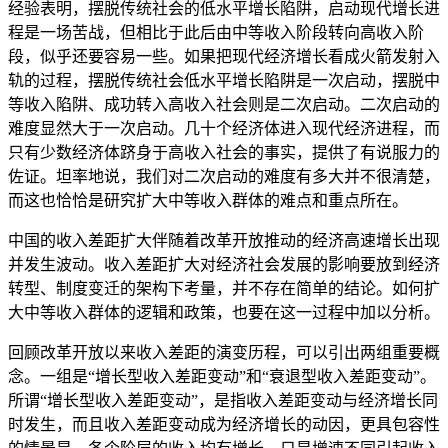
经验表明，摆脱传统社会的低水平增长陷阱，启动现代增长进
程是一场苦战，但相比于此后由中等收入阶段转向高收入阶
段，似乎还要容易一些。如果把现代经济增长看成火箭发射入
轨的过程，摆脱传统社会低水平增长陷阱是一次启动，摆脱中
等收入陷阱、成功转入高收入社会则是二次启动。二次启动的
难度显然大于一次启动。几十个经济体进入现代经济进程，而
只有少数经济体跻身于高收入社会的事实，提供了有说服力的
佐证。坦率地说，我们对二次启动的难度有多大并不很清楚，
而这也恰恰是研究扩大中等收入群体的难点和重点所在。
中国的收入差距扩大伴随着改革开放推动的经济高速增长出现
并发生波动。收入差距扩大对经济社会发展的影响要放到经济
转型、制度变迁的架构下考量，并不存在简单的结论。如何扩
大中等收入群体的逻辑和政策，也要在这一过程中加以分析。
回顾改革开放以来收入差距的演变历程，可以引出两组重要概
念。一组是“增长型收入差距变动”和“衰退型收入差距变动”。
所谓“增长型收入差距变动”，是指收入差距变动与经济增长同
时发生，而且收入差距变动成为经济增长的动因，更具包容性