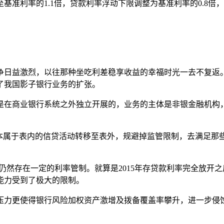
准利率的1.1倍，贷款利率浮动下限调整为基准利率的0.8倍，2
争日益激烈，以往那种坐吃利差稳享收益的幸福时光一去不复返
了我国影子银行业务的扩张。
是在商业银行系统之外独立开展的，业务的主体是非银金融机构
将本属于表内的信贷活动转移至表外，规避掉监管限制，去满足那
内业务仍然存在一定的利率管制。就算是2015年存贷款利率完全放
能力受到了极大的限制。
压力更使得银行风险加权资产激增及拨备覆盖率攀升，进一步侵