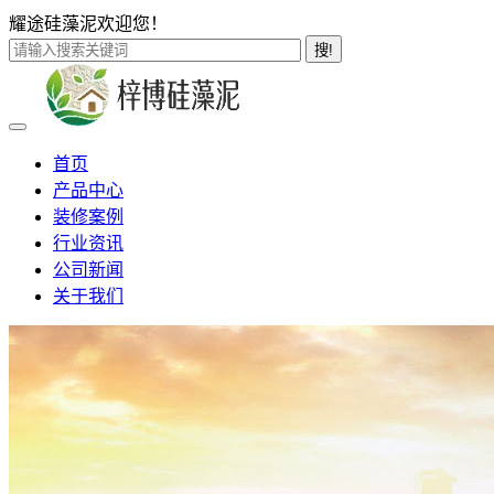
耀途硅藻泥欢迎您！
搜!
首页
产品中心
装修案例
行业资讯
公司新闻
关于我们