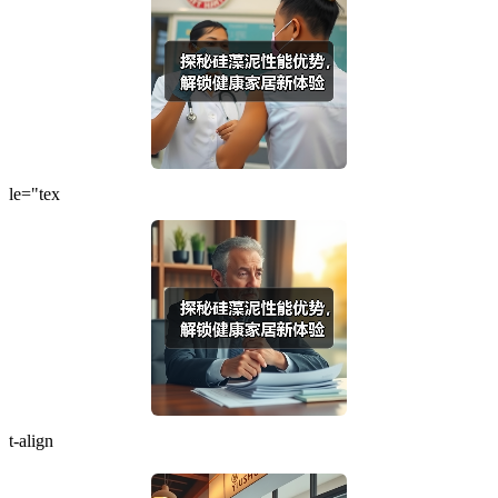
le="tex
t-align