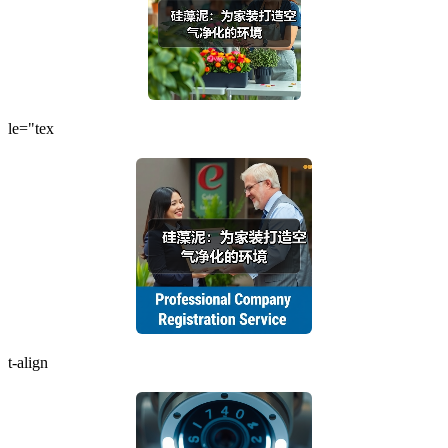
le="tex
t-align