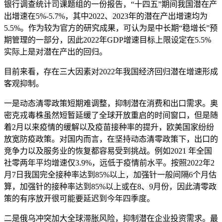
银行调查统计司课题组的一份报告，“十四五”期间我国潜在产
出增速在5%-5.7%，其中2022、2023年的潜在产出增速均为
5.5%。作为较为官方的研究成果，可认为是中长期“稳增长”预
期管理的一部分，因此2022年GDP增速目标上限设定在5.5%
实际上是对潜在产出的回归。
目前来看，存在三大因素对2022年我国经济回归潜在增速形成
客观抑制。
一是动态清零政策短期难调整，抑制潜在消费和出口需求。奥
密克戎毒株虽然短暂延缓了全球开放重启的时间窗口，但是随
着2月以来疫情的缓解以及疫苗接种率的提升，欧美国家纷纷
放宽防疫政策。对国内而言，在坚持动态清零政策下，出口的
竞争力以及服务业的恢复都容易受到挑战。例如2021 年全国
社零两年平均增速仅3.9%，远低于疫情前水平。按照2022年2
月7日我国完全接种率达到85%以上，加强针一般间隔6个月估
算，加强针的接种率达到85%以上或在8、9月份，因此清零政
策的有序放开很可能要延迟到今年四季度。
二是俄乌冲突加大全球滞胀风险，抑制潜在企业投资需求。最