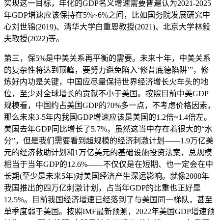
实现这一目标，年化的GDP名义增速需要普遍认为2021-2025
年GDP增速应该保持在5%~6%之间，比如国务院发展研究中
心刘世锦(2019)、清华大学白重恩教授(2021)、北京大学林毅
夫教授(2022)等。
第三，保5%是中美关系再平衡的需要。未来十年，中美关系
的复杂性将达到顶峰，要努力避免陷入‘修昔底德陷阱’”，修
炼好内功是关键，中国应尽量保持世界经济增长火车头的地
位，至少对全球增长的贡献不小于美国。按照目前中美GDP
规模看，中国约占美国GDP的70%多一点，不考虑价格因素，
那么未来3-5年内我国GDP增速应该是美国的1.2倍~1.4倍左。
美国去年GDP同比增长了5.7%，虽然这当中存在着很大的“水
分”，但是我们需要看到超规模的经济刺激计划——1.9万亿美
元的经济救助计划和1万亿美元的基础设施投资法案，总规模
相当于当年GDP的12.6%——不仅仅是在短期、也一定会在中
长期(至少是未来5年)对美国经济产生深远影响。就像2008年
我国推出的四万亿刺激计划，占当年GDP的比重也正好是
12.5%。目前我国经济增速已经落到了与美国同一梯队，甚至
单季度弱于美国。按照IMF最新预测，2022年美国GDP增速预