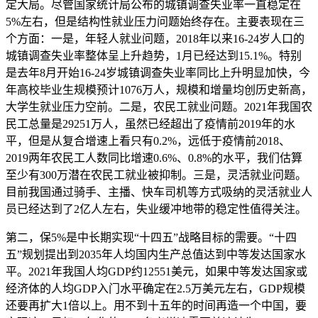
定大局。尽管国家统计局公布的城镇调查失业率一直稳定在
5%左右，但是结构性就业压力问题始终存在。主要表现在三
个方面：一是，年轻人就业问题，2018年以来16-24岁人口的
城镇调查失业率整体呈上升趋势，1月已经达到15.1%。特别
是去年8月开始16-24岁城镇调查失业率同比上升明显加快，今
年高校毕业生规模预计1076万人，规模和增量均创历史新高，
大学生就业压力空前。二是，农民工就业问题。2021年我国农
民工总量是29251万人，虽然已经超出了疫情前2019年的水
平，但是从复合增速上看只有0.2%，远低于疫情前2018、
2019两年农民工人数同比增速0.6%、0.8%的水平，我们估算
至少有300万潜在农民工就业被抑制。三是，灵活就业问题。
目前我国通过骑手、主播、快车司机等方式吸纳的灵活就业人
员已经达到了2亿人左右，失业缓冲地带的稳定性值得关注。
第二，保5%是中长期实现“十四五”战略目标的需要。“十四
五”规划提出到2035年人均国内生产总值达到中等发达国家水
平。2021年我国人均GDP约12551美元，如果中等发达国家或
经济体的人均GDP入门水平确定在2.5万美元左右，GDP规模
还要再扩大1倍以上。用不到十五年的时间再造一个中国，要