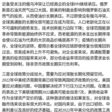
近备受关注的俄乌冲突让已经高企的全球PPI继续承压。俄罗
斯是石油天然气出口大国，欧美的制裁会影响到俄罗斯石油天
然气的投资，从而使油价长期承压。不过即使没有俄乌冲突，
全球高通胀的长期化很可能正在成为现实。人口老龄化正在以
不可遏制的趋势发生，技术创新能力边际下降；全球范围能源
革命导致新能源始终供不应求，而老能源的资本支出长期停滞
会使以石油为代表的大宗商品价格居高不下；疫情的长期共
存，全球化的逆转，都预示着全球供应链即使修复也很难回到
过去，贸易成本的上升不可避免。对企业家来说，高通胀需要
更高的投资回报率来对冲，部分低收益率项目的投资需求会长
期受到抑制，除非货币政策长期实行负利率。
三是全球政策分歧加大，需要为应对滞胀长期化预留空间。
2022年中美经济周期背离已经导致两国经济政策的分化，美国
要应对通胀问题，中国要解决经济下行压力过大问题。在鹰派
的表态之下美联储预期2022最高可能会加息7次，美债收益率
作为全球资产定价的锚，这种激进的做法如果发生，对全球金
融市场来说会有很大的冲击。对国内来说，由于出口韧劲、中
美利差以及良好的经济基础，应对2022年中美分化的政策工具