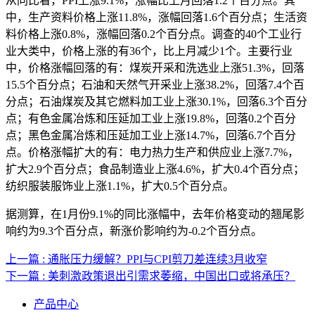
从同比看，PPI上涨9.1%，涨幅比上月回落1.2个百分点。其
中，生产资料价格上涨11.8%，涨幅回落1.6个百分点；生活资
料价格上涨0.8%，涨幅回落0.2个百分点。调查的40个工业行
业大类中，价格上涨的有36个，比上月减少1个。主要行业
中，价格涨幅回落的有：煤炭开采和洗选业上涨51.3%，回落
15.5个百分点；石油和天然气开采业上涨38.2%，回落7.4个百
分点；石油煤炭及其它燃料加工业上涨30.1%，回落6.3个百分
点；有色金属冶炼和压延加工业上涨19.8%，回落0.2个百分
点；黑色金属冶炼和压延加工业上涨14.7%，回落6.7个百分
点。价格涨幅扩大的有：电力热力生产和供应业上涨7.7%，
扩大2.9个百分点；食品制造业上涨4.6%，扩大0.4个百分点；
纺织服装服饰业上涨1.1%，扩大0.5个百分点。
据测算，在1月份9.1%的同比涨幅中，去年价格变动的翘尾影
响约为9.3个百分点，新涨价影响约为-0.2个百分点。
上一篇 : 通胀压力缓解？PPI与CPI剪刀差连续3月收窄
下一篇 : 美刺激政策退出引需求萎缩，中国出口或将承压？
产品中心