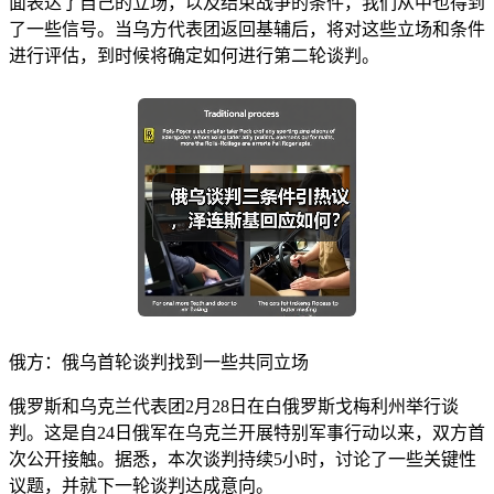
面表达了自己的立场，以及结束战争的条件，我们从中也得到
了一些信号。当乌方代表团返回基辅后，将对这些立场和条件
进行评估，到时候将确定如何进行第二轮谈判。
俄方：俄乌首轮谈判找到一些共同立场
俄罗斯和乌克兰代表团2月28日在白俄罗斯戈梅利州举行谈
判。这是自24日俄军在乌克兰开展特别军事行动以来，双方首
次公开接触。据悉，本次谈判持续5小时，讨论了一些关键性
议题，并就下一轮谈判达成意向。