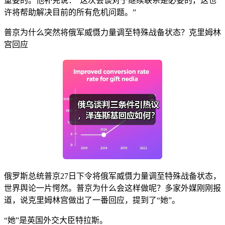
重要的。他补充说：“这次会谈对于继续联系是必要的，这也
许将帮助解决目前的所有危机问题。”
普京为什么突然将俄军威慑力量调至特殊战备状态？克里姆林
宫回应
俄罗斯总统普京27日下令将俄军威慑力量调至特殊战备状态，
世界舆论一片愕然。普京为什么会这样做呢？多家外媒刚刚报
道，说克里姆林宫做出了一番回应，提到了“她”。
“她”是英国外交大臣特拉斯。