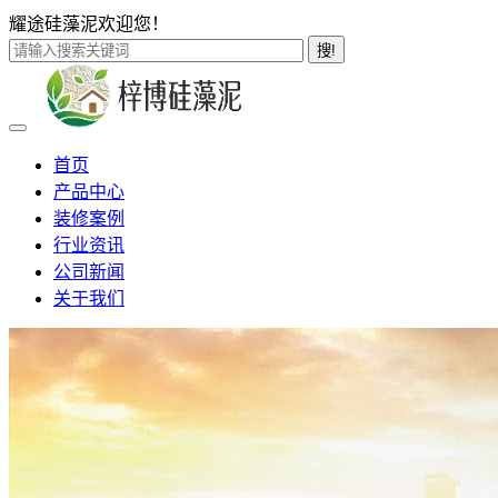
耀途硅藻泥欢迎您！
搜!
首页
产品中心
装修案例
行业资讯
公司新闻
关于我们