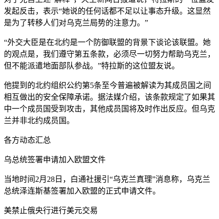
发起反击，表示“她说的任何话都不足以让事态升级。这显然
是为了转移人们对乌克兰局势的注意力。”
“外交大臣是在北约是一个防御联盟的背景下谈论该联盟。她
的观点是，我们遵守第五条款，必须尽一切努力帮助乌克兰，
但不能派遣地面部队参战。”特拉斯的这位盟友说。
他提到的北约组织公约第5条至今普遍被解读为其成员国之间
相互做出的安全保障承诺。据法媒介绍，该条款规定了如果其
中一个成员国受到攻击，其他成员国将及时作出反应。但乌克
兰并非北约成员国。
各方动态汇总
乌总统签署申请加入欧盟文件
当地时间2月28日，白通社援引“乌克兰真理”消息称，乌克兰
总统泽连斯基签署加入欧盟的正式申请文件。
美禁止俄央行进行美元交易