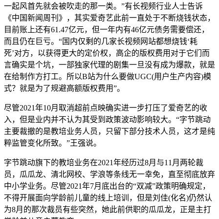
一起风首先就会被吹走的那一类。”有长视频行业人士告诉
《中国新闻周刊》，其实爱奇艺此前一直处于不断烧钱状态，
目前账上还有61.47亿元，但一年内有46亿元债务需要偿还，
而且仍在巨亏。“国内仅剩的几家长视频网站都想烧钱‘耗
死’对方，以获得更大的定价权，高企的版权费用对于它们而
言确实是个坑，一部独家代理的剧集一旦没有成为爆款，就是
在给制作方打工。所以B站为什么要做UGC(用户生产内容)模
式？就是为了规避高额版权费用”。
尽管2021年10月取消超前点映确实进一步打压了爱奇艺的收
入，但是业内并不认为其受到政策波动影响较大。“字节跳动
主要裁撤的是教培业务人员，只留下部分技术人员，这才是纯
粹监管变化所致。”王强说。
字节跳动旗下的教培业务在2021年经历过8月与11月两轮裁
员，瓜瓜龙、清北网校、学浪等条线无一幸免，直至彻底放弃
中小学业务。尽管2021年7月底出台的“双减”政策明确规定，
不得开展面向学龄前儿童的线上培训，但是刘佳(化名)仍然认
为8月的那次裁员有些突然，她此前供职的瓜瓜龙，正是主打