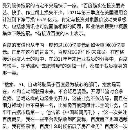
受到股价拖累的肯定不只是快手一家。“百度确实在投资爱奇
艺、快手、作业帮上损失不少，2021年第三季度在美国通用会
计准则下净亏损165.59亿元，肯定与投资对象股价波动关系极
大，包括像腾讯也可能面临相似的问题，即业绩表现受中概股
集体下跌拖累。”有接近百度的人士表示。
百度的市值也从年内一度超过1000亿美元到如今重回600亿美
元。正是在这样的背景下，百度MEG部门迎来裁员。在前述
接近百度人士的眼中，在2021年年末行业裁员的分类中，百度
与快手、字节跳动“去肥增瘦”的逻辑一样，都属于裁员瘦身的
那一类。
“搜索、AI、自动驾驶属于百度最为核心的部门，搜索是现
在，AI和自动驾驶是未来，不会轻易调整。开源节流时会拿
直播、游戏这样的边缘业务开刀，这些业务不仅边缘，而且在
细分领域中也不是第一名，比如像百度网盘并非主流业务，但
牢牢占据市场第一”。他告诉《中国新闻周刊》，“这一次关注
百度裁员，我在一些平台发贴收到回复称，百度房产也遭遇裁
员，我有些震惊，百度什么时候拓展了房产业务？百度这一次