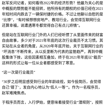
赵军反问记者，如何看待2022年的经济形势？他最为关心的是
中概股的颓势能不能扭转，他所持有的期权的价值已经在2021
年短时间内跌去了一辆保时捷的价格。不过让他聊以自慰的是
“比惨”，“有时候想想房地产、教培行业，会觉得互联网行业
还算幸福，说遭遇寒冬都觉得自己有点儿矫情”。
但是站在互联网行业门外的人们已经听惯了从里面传来的财富
自由故事，多少对于2021年年底的这次行业裁员不太习惯。其
实站在从业者的角度，从2020年年底开始，关于互联网行业的
“坏消息”不断传来，从以反垄断为代表的监管趋严，再到中概
股集体下挫，这些因素相互叠加，终于在2021年年底以“裁员”
这样的形式让每一位从业者都感受到了寒意。
“这一次是行业裁员”
“30岁之后明显感受到行业的年龄歧视，如今投简历，会觉得
自己‘错了’，发自内心地认为‘低人一等’”。作为一名程序员，
赵军难掩焦虑。
于程序员而言，入行伊始，便意味着接受行业“潜规则”，按照