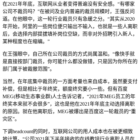
在2021年年底，互联网从业者变得普遍没有安全感。“有哪家
公司不裁员吗？”在被问及业内普遍的裁员规模时，王强反问
道。在他眼中，这一轮行业裁员只有急缓之分。“其实从2020
年开始，阿里的一些岗位便只输出不输入，也就是一些人离职
后，会选择内部提拔填补岗位空缺，而非对外招聘引入新人，
某种程度也在缩编。”
在王强眼中，自己所在公司裁员的方式尚属温和。“像快手就
是直接按部门裁员，你可能什么都没做错，只是因为你所在的
部门属于被裁撤范围”。
当然，在年底集中裁员的一方面考量也来自成本，虽然要支付
补偿，但是相比于年终奖，额度终究要小一些。但有百度
MEG(移动生态事业群)人士告诉记者，“2021年MEG员工的年
终奖本来就不会很多”，这也是他在2021年年底主动选择离职
的原因。就在他离职后，MEG被爆出是百度这一轮裁员的“重
灾区”。
下调headcount的同时，互联网公司的用人成本也在被更细致
地计算。“公司2021年下半年接收的在线教培行业离职人员在