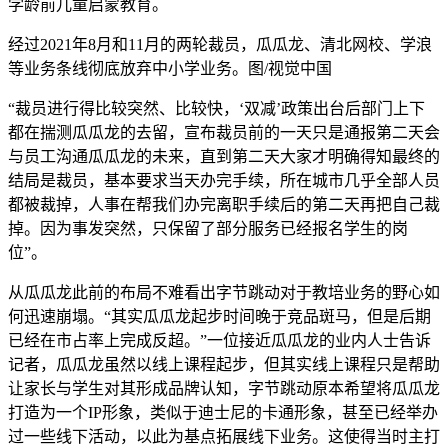
学龄前儿童启蒙教育。
经过2021年8月和11月的两轮裁员，瓜瓜龙、清北网校、学浪
等业务条线彻底放弃中小学业务。图/视觉中国
“裁员进行得比较突然、比较快，‘双减’政策出台后部门上下
都在揣测瓜瓜龙的去留，宣布裁员前的一天只是通报第二天会
与员工沟通瓜瓜龙的未来，直到第二天大家才明确得知最终的
结局是裁员，基本要求当天办完手续，所在城市几乎全部人员
都被裁掉，人事在帮我们办完离职手续后的第二天再把自己裁
掉。因为事发突然，只保留了部分服务已经报名学生的岗
位”。
从瓜瓜龙此前的布局不难看出字节跳动对于教培业务的野心如
何迅速崩塌。“其实瓜瓜龙起步时间晚于竞品斑马，但是后期
已经在市占率上完成反超。”一位接近瓜瓜龙的业内人士告诉
记者，瓜瓜龙虽然以线上课程起步，但其实线上课程只是帮助
让家长与学生对其形成品牌认知，字节跳动原本希望将瓜瓜龙
打造为一个IP形象，类似于迪士尼的卡通形象，甚至已经举办
过一些线下活动，以此为基点拓展线下业务。这使得当时主打