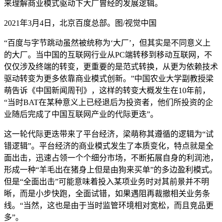
来理解商业模式驱动下大厂曾经的发展逻辑。
2021年3月4日，北京百度总部。图/视觉中国
“百度与字节跳动虽然被统称为‘大厂’，但其实是不同意义上
的大厂。当中国的互联网行业从PC端转移到移动互联网，不
仅仅涉及终端的转变，更重要的是范式转换，从更为依赖技术
驱动转变为更多依靠商业模式创新。”中国农业大学副教授梁
萌告诉《中国新闻周刊》，这样的转变大概发生在10年前，
“当时BAT在某种意义上已经退后为投资者，他们所投资的企
业随后完成了中国互联网产业的代际更迭”。
这一轮代际更迭带来了平台经济，梁萌称其遵循的逻辑为“试
错逻辑”。平台经济的商业模式发生了本质变化，特点就是全
面出击，迅速占领一个个细分市场，不断拓展自身的利润池，
形成一种“羊毛出在猪身上但是由狗来买单”的多边盈利模式。
但是“全面出击”可能意味着投入某项业务时对其前景并不明
晰，而是小步快跑，全面试错，如果遇阻再裁撤相关业务条
线。“当然，这也是由于当时监管环境相对宽松，而且竞品更
多”。