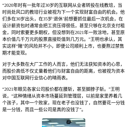
“2020年时有一批年过30岁的互联网从业者转投在线教培，当
时尚处风口的教培行业被视为下一个实现财富自由的机会。他
们多在30岁出头，在35岁‘退休’前想要抓住最后一次机会，在
设计薪资包时通常会把工资压得很低，甚至只够在北京支付租
金，同时索要更多期权，但没想到在2021年一败涂地，甚至原
本价值几千万元的股票直接贬值到几万元。”王明也承认，其
实这样“赌”的风险并不小，即便公司顺利上市，也要熬过禁售
期才能变现。
对于大多数在大厂工作的人而言，他们无法获知资本的心思，
而股价高低不仅丈量着他们与财富自由的距离，也被视为资本
对中国互联网行业信心的晴雨表。
“2021年眼见各家公司股价都在腰斩，甚至脚脖子斩。”王明
说，“这种情绪从资本市场蔓延到管理层，以前是家里养着几
个孩子，其中一个败家，现在老子也没钱了，自然要花一分钱
是一分钱，而且一些公司是真的没钱了”。