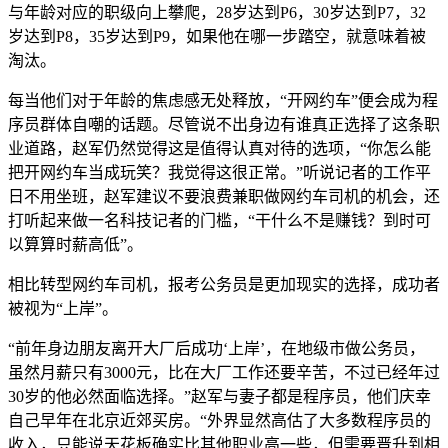
与年龄对应的职级向上攀爬，28岁达到P6，30岁达到P7，32
岁达到P8，35岁达到P9，如果他在哪一步踏空，就意味着被
淘汰。
每当他们对于年龄的焦虑感无处释放，“开网约车”便会成为程
序员群体自嘲的话题。尽管说不出身边有谁真正选择了这条职
业道路，赵军仍然觉得这是值得认真对待的选项，“你怎么能
把开网约车当成玩笑？我觉得这很正常。”听说记者的工作平
日不用坐班，赵军建议不要浪费兼职做网约车司机的机会，还
打听起来做一名科技记者的门槛，“干什么不是赚钱？到时可
以算算时薪高低”。
相比转型网约车司机，报考公务员是更加现实的选择，成功者
被视为“上岸”。
“前年身边朋友离开大厂后成功‘上岸’，在地级市做公务员，
虽然月薪只有3000元，比在大厂工作还要辛苦，不过已经年过
30岁的他必然面临选择。”赵军与妻子都是程序员，他们庆幸
自己早年在北京近郊买房。“外界显然高估了大多数程序员的
收入，只能说天花板确实比其他职业高一些，但需要晋升到相