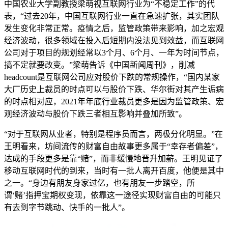
中国农业大学副教授梁萌视互联网行业为“不稳定工作”的代
表，“过去20年，中国互联网行业一直在急速扩张，其实团队
发生变化非常正常。疫情之后，监管政策带来影响，加之宏观
经济波动，很多领域在投入后短期内没法见到效益，而互联网
公司对于项目的规划经常以3个月、6个月、一年为时间节点，
搞不定就要改变。”梁萌告诉《中国新闻周刊》，削减
headcount是互联网公司应对股价下跌的常规操作，“国内某家
大厂历史上裁员的时点可以与股价下跌、华尔街对其产生诟病
的时点相对应，2021年年底行业裁员更多是因为监管政策、宏
观经济波动与股价下跌三者相互影响并叠加所致”。
“对于互联网从业者，特别是程序员而言，两极分化明显。”在
王明看来，坊间流传的财富自由故事更多属于“幸存者偏差”，
达成的手段更多是靠“赌”，而非缓慢地晋升加薪。王明见证了
移动互联网时代的到来，当时有一批人离开百度，他便是其中
之一。“身边有朋友身家过亿，也有朋友一步踏空，所
谓‘赌’指押宝期权变现，依靠这一途径实现财富自由的可能只
有去到字节跳动、快手的一批人”。