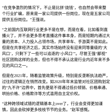
“在竞争激烈的情况下，不止是比拼‘烧钱’，也自然会带来整
个行业扩编，原来是一家公司提供一份岗位，现在是五家公司
提供五份岗位。”王强说。
“之前国内互联网行业更多不是在想，而是在看，比如看到直
播火了，并不会更多思考直播这件事本身，而是短期内通过大
量的资本、人力投入占领市场，共享单车、手游莫不是如此。
但是在共享经济之后，其实市场始终没有迎来同等量级的‘大
风口’，只剩下了一些可以追逐的‘小风口’”。尽管王强“鄙视”
社区团购这样的业务，但也不得不承认这是行业内近年来不多
见的风口之一。
但是在2021年，随着监管政策升级，特别是反垄断执法趋严，
过往的逻辑正在悄然改变。如2020年年末监管对社区团购划定
的“九不许”边界中，首先便是不得通过低价倾销、价格串通、
哄抬价格、价格欺诈等方式滥用自主定价权。
“这种跨领域试错的逻辑基本上over了，行业会变得更加谨
慎，因此会砍掉更多枝枝节节的业务。”赵军感慨。