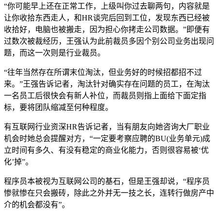
“你可能早上还在正常工作，上级叫你过去聊两句，内容就是
让你收拾东西走人，和HR谈完后回到工位，发现东西已经被
收拾好，电脑也被搬走，因为担心你拷走公司数据。”即便有
过数次被裁经历，王强认为此前裁员多因个别公司业务出现问
题，而这一次则是行业裁员。
“往年当然存在所谓末位淘汰，但业务好的时候招都招不过
来。”王强告诉记者，淘汰针对确实存在问题的员工，在淘汰
一名员工后很快会有新人补位，而裁员则指上面给下面定指
标，要将团队缩减至何种程度。
有互联网行业资深HR告诉记者，当有朋友向她咨询大厂职业
机会时她总会提醒对方，“一定要考察应聘的BU(业务单元)成
立时间有多久、有没有稳定的商业化能力，否则很容易被‘优
化’掉”。
程序员本被视为互联网公司的基石，但是王强却说，“程序员
惨就惨在只会搬砖，除此之外并无一技之长，连转行做房产中
介的机会都没有”。