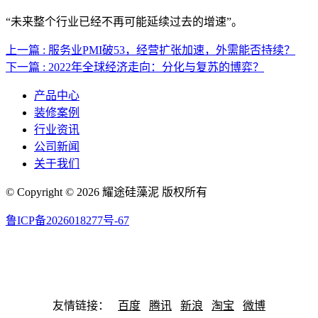
“未来整个行业已经不再可能延续过去的增速”。
上一篇 : 服务业PMI破53，经营扩张加速，外需能否持续？
下一篇 : 2022年全球经济走向：分化与复苏的博弈？
产品中心
装修案例
行业资讯
公司新闻
关于我们
© Copyright © 2026 耀途硅藻泥 版权所有
鲁ICP备2026018277号-67
联系邮箱：Dahougeibng@163.com 联系号码：13458644789
网站地图
友情链接：
百度
腾讯
新浪
淘宝
微博