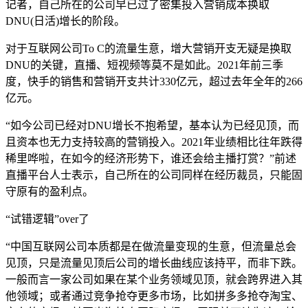
记者，自己所在的公司早已过了密集投入营销成本换取
DNU(日活)增长的阶段。
对于互联网公司To C的流量生意，增大营销开支无疑是换取
DNU的关键，直播、短视频等莫不是如此。2021年前三季
度，快手的销售和营销开支共计330亿元，超过去年全年的266
亿元。
“如今公司已经对DNU增长不抱希望，基本认为已经见顶，而
且资本也无力支持较高的营销投入。2021年业绩相比往年跌得
稀里哗啦，在如今的经济形势下，谁还会给主播打赏？”前述
直播平台人士表示，自己所在的公司同样在经历裁员，只能固
守原有的盈利点。
“试错逻辑”over了
“中国互联网公司本质都是在做流量变现的生意，但流量总会
见顶，只是流量见顶后公司的增长曲线应该持平，而非下跌。
一般而言一家公司如果在某个业务领域见顶，就会跨界进入其
他领域；或者通过竞争抢夺更多市场，比如拼多多抢夺淘宝、