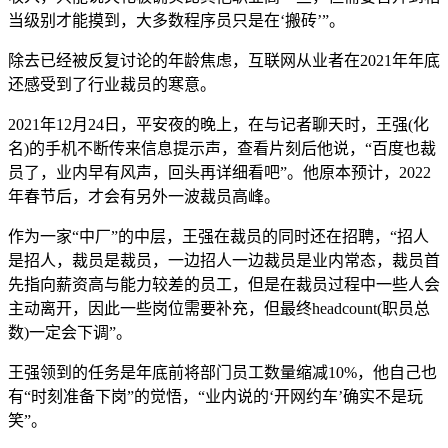
当级别才能摸到，大多数程序员只是在‘搬砖’”。
除去已经被反复讨论的年龄焦虑，互联网从业者在2021年年底
还感受到了行业裁员的寒意。
2021年12月24日，平安夜的晚上，在与记者聊天时，王强(化
名)的手机不断传来信息提示声，查看片刻后他说，“百度也裁
员了，业内早有风声，回头再详细看吧”。他原本预计，2022
年春节后，才会有另外一波裁员高峰。
作为一家“中厂”的中层，王强在裁员的同时还在招聘，“招人
是招人，裁员是裁员，一边招人一边裁员是业内常态，裁员首
先指向薪资高与能力较差的员工，但是在裁员过程中一些人会
主动离开，因此一些岗位需要补充，但最终headcount(职员总
数)一定会下调”。
王强领到的任务是年底前将部门员工数量缩减10%，他自己也
有“时刻准备下岗”的觉悟，“业内说的‘开网约车’确实不是玩
笑”。