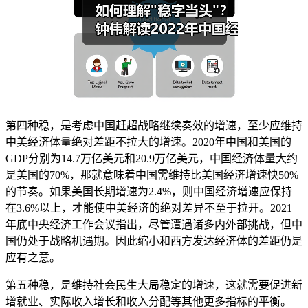
第四种稳，是考虑中国赶超战略继续奏效的增速，至少应维持
中美经济体量绝对差距不拉大的增速。2020年中国和美国的
GDP分别为14.7万亿美元和20.9万亿美元，中国经济体量大约
是美国的70%，那就意味着中国需维持比美国经济增速快50%
的节奏。如果美国长期增速为2.4%，则中国经济增速应保持
在3.6%以上，才能使中美经济的绝对差异不至于拉开。2021
年底中央经济工作会议指出，尽管遭遇诸多内外部挑战，但中
国仍处于战略机遇期。因此缩小和西方发达经济体的差距仍是
应有之意。
第五种稳，是维持社会民生大局稳定的增速，这就需要促进新
增就业、实际收入增长和收入分配等其他更多指标的平衡。