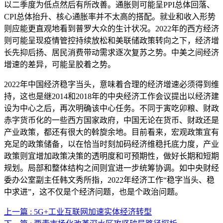
以二季度为低点然后有所改善。通胀则可能呈PPI总体回落、
CPI总体抬升、核心通胀率并不太高的搭配。就业和收入形势
则应能更直观地看到普罗大众的生计状况。2022年的西方经济
则可能呈现疫情管控持续放松和美联储政策转向之下，经济增
长先抑后扬、居民消费带动需求逐次复苏之势。中美之间经济
增速的差异，可能呈胶着之势。
2022年中国经济稳字当头，意味着合理的经济增速必须得到维
持，这也是继2014和2018年的中央经济工作会议提出以经济建
设为中心之后，再次明确该中心任务。不同于寅吃卯粮、财政
赤字货币化的一些西方国家政府，中国无论在货币、财政还是
产业政策，都还有很大的斡旋余地。目前看来，宏观政策宜有
充足的政策储备，以在恰当时刻加码经济维稳托底力度，产业
政策则宜增加政策决策的透明度和可预期性，做好长期和短期
规划。局部和整体结构之间则宜进一步统筹协调。如中央财经
委办公室副主任韩文秀所指，2022年经济工作“稳字当头、稳
中求进”，这不仅是个经济问题，也是个政治问题。
上一篇 : 5G+工业互联网加速实体经济转型