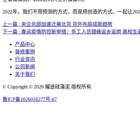
2022年，我们不用预测的方式，而是用创造的方式，一起让20
上一篇 : 央企总部加速迁离北京 京外布局成新趋势
下一篇 : 春运疫情防控新举措：务工人员错峰返乡返岗 高校生
产品中心
装修案例
行业资讯
公司新闻
关于我们
© Copyright © 2026 耀途硅藻泥 版权所有
鲁ICP备2026018277号-67
联系邮箱：Dahougeibng@163.com 联系号码：13458644789
网站地图