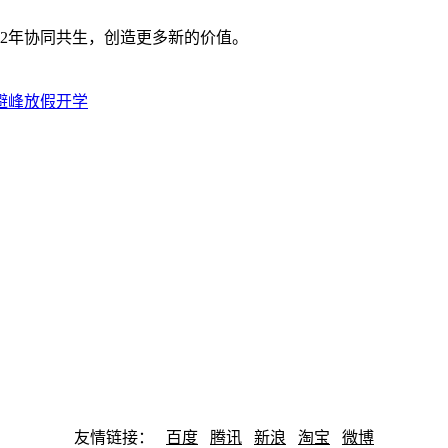
22年协同共生，创造更多新的价值。
避峰放假开学
友情链接：
百度
腾讯
新浪
淘宝
微博