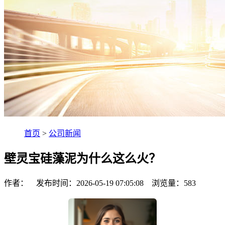
首页
>
公司新闻
壁灵宝硅藻泥为什么这么火？
作者： 发布时间：2026-05-19 07:05:08 浏览量：
583