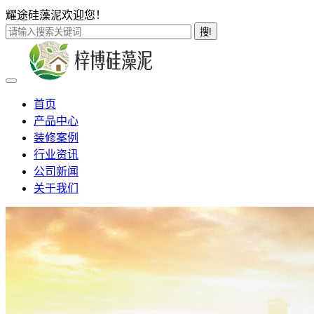
耀途硅藻泥欢迎您！
搜!
首页
产品中心
装修案例
行业资讯
公司新闻
关于我们