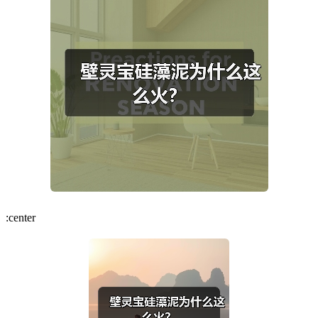
:center