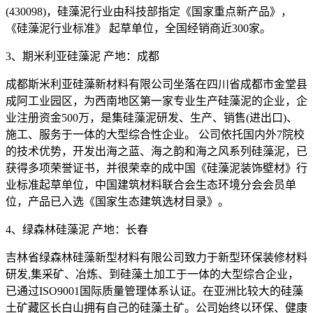
(430098)，硅藻泥行业由科技部指定《国家重点新产品》，
《硅藻泥行业标准》 起草单位，全国经销商近300家。
3、期米利亚硅藻泥 产地：成都
成都斯米利亚硅藻新材料有限公司坐落在四川省成都市金堂县
成阿工业园区，为西南地区第一家专业生产硅藻泥的企业，企
业注册资金500万，是集硅藻泥研发、生产、销售(进出口)、
施工、服务于一体的大型综合性企业。 公司依托国内外7院校
的技术优势，开发出海之蓝、海之韵和海之风系列硅藻泥，已
获得多项荣誉证书，并很荣幸的成中国《硅藻泥装饰壁材》行
业标准起草单位，中国建筑材料联合会生态环境分会会员单
位，产品已入选《国家生态建筑选材目录》。
4、绿森林硅藻泥 产地：长春
吉林省绿森林硅藻新型材料有限公司致力于新型环保装修材料
研发,集采矿、冶炼、到硅藻土加工于一体的大型综合企业，
已通过ISO9001国际质量管理体系认证。在亚洲比较大的硅藻
土矿藏区长白山拥有自己的硅藻土矿。公司始终以环保、健康