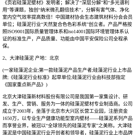
《页岩硅藻泥壁材》发明者；解决了“深层分解”和“多光谱利
用”等课题，独创“纳米微孔翻倍技术”，分解有害气体、净化
室内空气效率提高数倍！中国建材协会生态建筑材料分会会员
单位；硅藻泥行业“天然复合色色彩系统”创立者。产品严格按
照ISO9001国际质量管理体系和iso14001国际环境管理体系认
证的标准生产，产品质量、功能由中国平安保险公司全程承
保。
2、大津硅藻泥 产地：北京
(
一
家硅藻泥企业;第一款硅藻泥产品生产者;硅藻泥行业上市品
牌;《硅藻泥行业标准》起草单位;硅藻泥行业由科技部指定
《国家重点新产品》)
北京大津硅藻新材料股份有限公司是我国第一家集设计、研
发、生产、营销、服务为一体的硅藻泥壁材专业制造商。公司
成立于2003年，坐落于北京市大兴区长营工业园，注册资金
1650万，以专业生产健康功能型室内壁材——硅藻泥系列产品
而享誉业界，被冠以“全球领先的硅藻泥专家”之美称。大津硅
藻泥是中国硅藻泥行业开创者和领导者，硅藻泥行业上市品牌