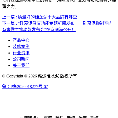
以行业标准参编单位的身份，为硅藻泥行业发展贡献自身的绵
薄之力。
上一篇 : 质量好的硅藻泥十大品牌有哪些
下一篇 : “硅藻泥健康功能专题新闻发布——硅藻泥抑制室内
有害微生物功能发布会”在京圆满召开！
产品中心
装修案例
行业资讯
公司新闻
关于我们
© Copyright © 2026 耀途硅藻泥 版权所有
鲁ICP备2026018277号-67
联系邮箱：Dahougeibng@163.com 联系号码：13458644789
网站地图